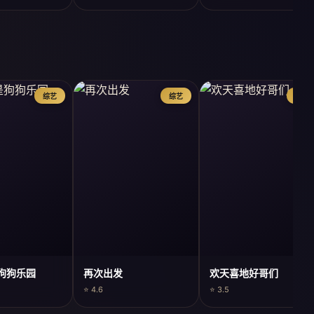
综艺
综艺
综艺
狗狗乐园
再次出发
欢天喜地好哥们
⭐ 4.6
⭐ 3.5