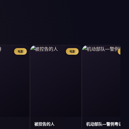
电影
电影
电影
被控告的人
机动部队—警例粤语