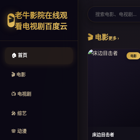
老牛影院在线观
🎬
看电视剧百度云
🎬 电影
更多 ›
🏠 首页
电影
🎬 电影
📺 电视剧
🎤 综艺
🌸 动漫
床边目击者