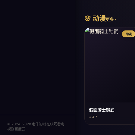
🌸 动漫
更多 ›
动漫
假面骑士铠武
⭐ 4.7
© 2024-2028 老牛影院在线观看电
视剧百度云