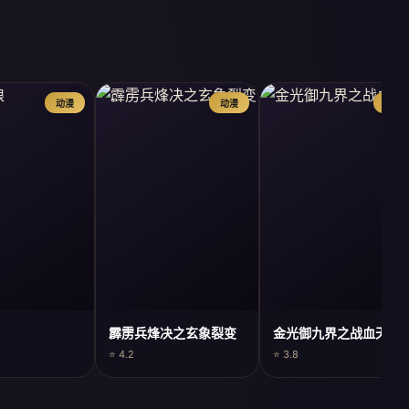
动漫
动漫
动漫
霹雳兵烽决之玄象裂变
金光御九界之战血天道
⭐ 4.2
⭐ 3.8