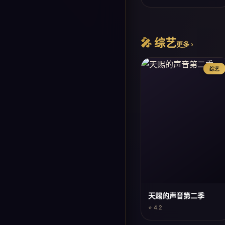
🎤 综艺
更多 ›
综艺
天赐的声音第二季
⭐ 4.2