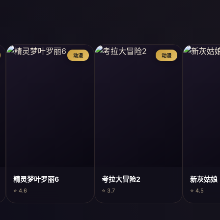
动漫
动漫
精灵梦叶罗丽6
考拉大冒险2
新灰姑娘
⭐ 4.6
⭐ 3.7
⭐ 4.5